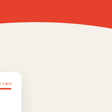
so
1
de
6