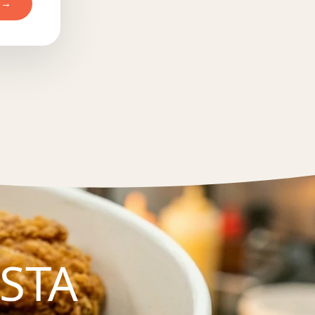
 →
ASTA