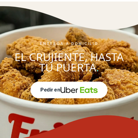
ENTREGA A DOMICILIO
EL CRUJIENTE, HASTA
TU PUERTA
.
Pedir en